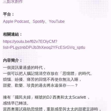
三點水創作
平台：
Apple Podcast
、
Spotify
、
YouTube
相關連結：
https://youtu.be/f62v7EOiyCM?
list=PLgyznbDPiJb3hXeoq2YFcESrGVq_sptIu
內容簡介：
一個資訊量過盛的時代，
一個可以把人腦記憶清空存放在「思憶體」的時代。
煩惱、紛擾、痛苦的回憶不再使你無法入睡，
甜蜜、歡樂、珍貴的過去將永遠保存⋯⋯？
擁有「國民夫婦」稱號的DJ 西奧和太太Scarlett ，
感情早已轉淡。
當西奧嘗試藉助思憶體，重新感受與太太的甜蜜足跡時，