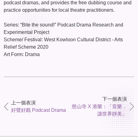
podcast dramas, and provides the free dubbing course and
practice opportunities for local theatre practitioners.
Series: “Bite the sound!” Podcast Drama Research and
Experimental Project
Scheme/ Festival: West Kowloon Cultural District - Arts
Relief Scheme 2020
Art Form: Drama
下一個表演
上一個表演
慈山寺 X 港樂：「音樂．
好聲好戲 Podcast Drama
讓世界靜美」