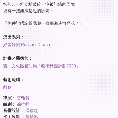
卻勾起一堆支離破碎、沒被記錄的回憶，
還有一把無法想起的歌聲⋯
「你仲記唔記得我哋一齊喺海邊放煙花？」
演出系列：
好聲好戲 Podcast Drama
計畫／藝術節：
西九文化區管理局「藝術紓困計劃2020」
藝術範疇：
戲劇
導演
：
雷翰賢
編劇
：
徐梓晴
音響設計
：
馮聯超
平面設計
：
黃翰淋