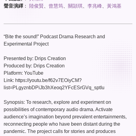
聲音演繹
：
陸俊賢
、
曾慧筠
、
關頴琪
、
李兆峰
、
黃鴻基
“Bite the sound!” Podcast Drama Research and
Experimental Project
Presented by: Drips Creation
Produced by: Drips Creation
Platform: YouTube
Link: https://youtu.be/f62v7EOiyCM?
list=PLgyznbDPiJb3hXeoq2YFcESrGVq_sptIu
Synopsis: To research, explore and experiment on
possibilities of contemporary audio drama. Activate
audience’s imagination beyond prevalent entertainments,
reconnecting people who have been distant during the
pandemic. The project calls for stories and produces