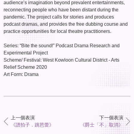
audience’s imagination beyond prevalent entertainments,
reconnecting people who have been distant during the
pandemic. The project calls for stories and produces
podcast dramas, and provides the free dubbing course and
practice opportunities for local theatre practitioners.
Series: “Bite the sound!” Podcast Drama Research and
Experimental Project
Scheme/ Festival: West Kowloon Cultural District - Arts
Relief Scheme 2020
Art Form: Drama
上一個表演
下一個表演
《譜拍子．跳芭蕾》
《爵士「不」取消》