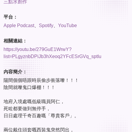
三點水創作
平台：
Apple Podcast
、
Spotify
、
YouTube
相關連結：
https://youtu.be/279GuE1WrwY?
list=PLgyznbDPiJb3hXeoq2YFcESrGVq_sptIu
內容簡介：
陽間個個唔跟時辰偷步衝落嚟！！！
陰間就嚟鬼口爆棚！！！
地府入境處嘅低級職員阿仁，
死咗都要做到無停手，
日日處理千奇百趣嘅「尊貴客戶」。
兩位戴住頭套嘅西裝鬼突然閃出，