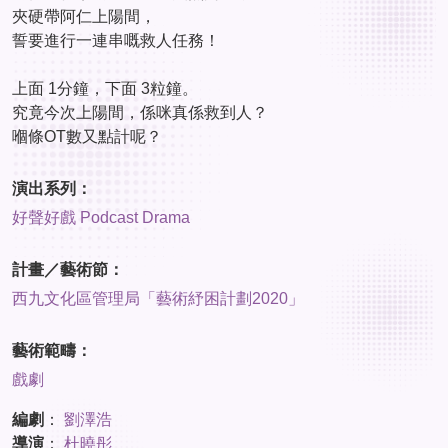
夾硬帶阿仁上陽間，
誓要進行一連串嘅救人任務！
上面 1分鐘，下面 3粒鐘。
究竟今次上陽間，係咪真係救到人？
嗰條OT數又點計呢？
演出系列：
好聲好戲 Podcast Drama
計畫／藝術節：
西九文化區管理局「藝術紓困計劃2020」
藝術範疇：
戲劇
編劇
：
劉澤浩
導演
：
杜曉彤