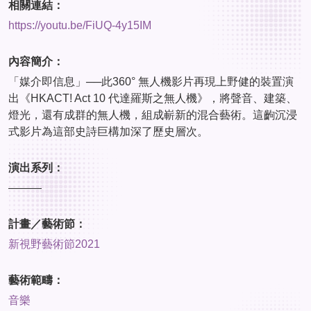
相關連結：
https://youtu.be/FiUQ-4y15IM
內容簡介：
「媒介即信息」──此360° 無人機影片再現上野健的裝置演
出《HKACT! Act 10 代達羅斯之無人機》，將聲音、建築、
燈光，還有成群的無人機，組成嶄新的混合藝術。這齣沉浸
式影片為這部史詩巨構加深了歷史層次。
演出系列：
———
計畫／藝術節：
新視野藝術節2021
藝術範疇：
音樂