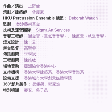
作曲／演出
：
上野健
策劃／建築師
：
曾慶豪
HKU Percussion Ensemble 總監
：
Deborah Waugh
監製
：
奧沙藝術基金
技術及運營團隊
：
Sigma Art Services
音響工程師
：
謝金寶（重低音音響）
、
陳庭章（軌道音響）
燈光設計
：
陳一云
舞台監督
：
高聖雯
傳訊顧問
：
李學斌
工程顧問
：
陳皓敏
場地贊助
：
亞洲協會香港中心
支持機構
：
香港大學建築系
、
香港大學音樂系
設備支援
：
香港城市大學創意媒體學院
360°影片製作
：
鄧鉅榮
、
鄭家進
特別鳴謝
：
麥安
、
吳子昆