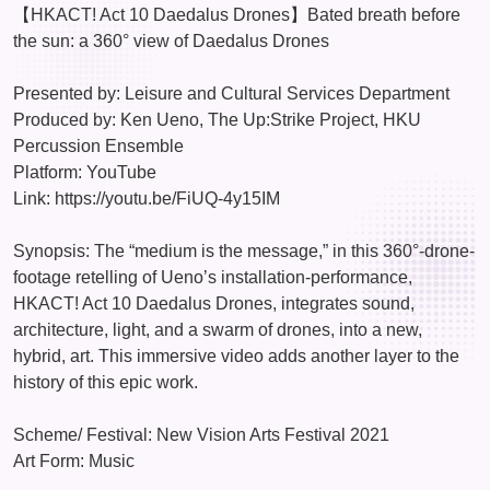
【HKACT! Act 10 Daedalus Drones】Bated breath before
the sun: a 360° view of Daedalus Drones
Presented by: Leisure and Cultural Services Department
Produced by: Ken Ueno, The Up:Strike Project, HKU
Percussion Ensemble
Platform: YouTube
Link: https://youtu.be/FiUQ-4y15IM
Synopsis: The “medium is the message,” in this 360°-drone-
footage retelling of Ueno’s installation-performance,
HKACT! Act 10 Daedalus Drones, integrates sound,
architecture, light, and a swarm of drones, into a new,
hybrid, art. This immersive video adds another layer to the
history of this epic work.
Scheme/ Festival: New Vision Arts Festival 2021
Art Form: Music