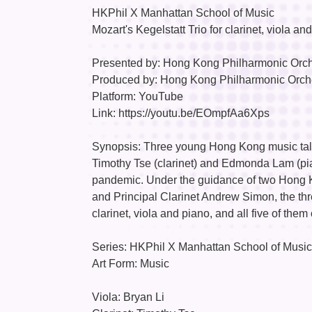
HKPhil X Manhattan School of Music
Mozart's Kegelstatt Trio for clarinet, viola and
Presented by: Hong Kong Philharmonic Orch
Produced by: Hong Kong Philharmonic Orch
Platform: YouTube
Link: https://youtu.be/EOmpfAa6Xps
Synopsis: Three young Hong Kong music tale
Timothy Tse (clarinet) and Edmonda Lam (pi
pandemic. Under the guidance of two Hong K
and Principal Clarinet Andrew Simon, the thr
clarinet, viola and piano, and all five of them
Series: HKPhil X Manhattan School of Music
Art Form: Music
Viola: Bryan Li