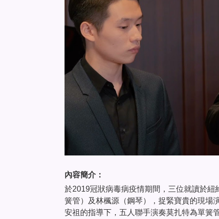
內容簡介：
於2019冠狀病毒病疫情期間，三位就讀於
簧管）及林楓源（鋼琴），捉緊寶貴的現場
安祖的指導下，五人聯手演奏莫扎特為單簧