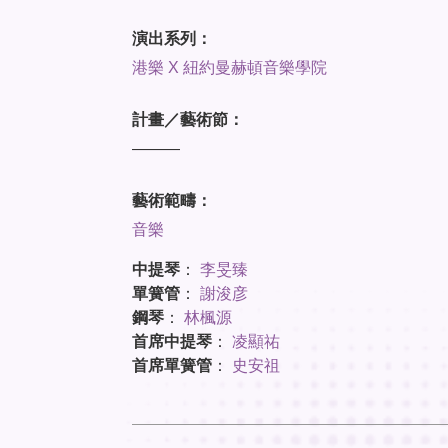
演出系列：
港樂 X 紐約曼赫頓音樂學院
計畫／藝術節：
———
藝術範疇：
音樂
中提琴
：
李旻臻
單簧管
：
謝浚彦
鋼琴
：
林楓源
首席中提琴
：
凌顯祐
首席單簧管
：
史安祖