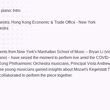
 piano: Intro
estra, Hong Kong Economic & Trade Office - New York
estra
nts from New York's Manhattan School of Music – Bryan Li (vio
ano) – have seized the moment to perform live amid the COVID
ong Philharmonic Orchestra musicians, Principal Viola Andrew
ee young musicians gained insights about Mozart's Kegelstatt Tr
 collaborated to perform the piece together.