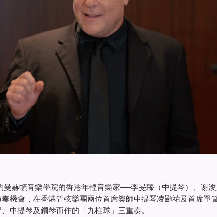
紐約曼赫頓音樂學院的香港年輕音樂家──李旻臻（中提琴）、謝
演奏機會，在香港管弦樂團兩位首席樂師中提琴凌顯祐及首席單
管、中提琴及鋼琴而作的「九柱球」三重奏。