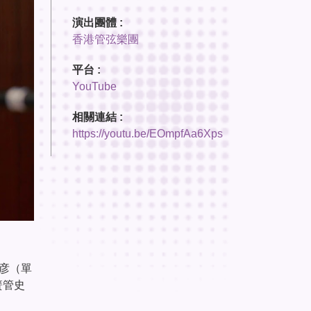
演出團體 :
香港管弦樂團
平台 :
YouTube
相關連結 :
https://youtu.be/EOmpfAa6Xps
浚彦（單
簧管史