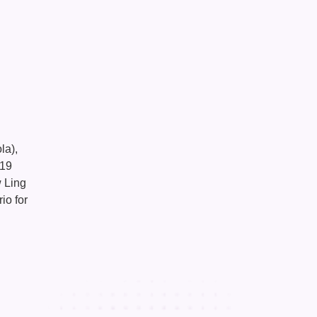
la),
-19
 Ling
io for