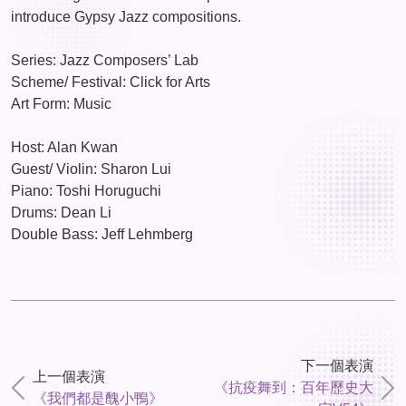
introduce Gypsy Jazz compositions.
Series: Jazz Composers’ Lab
Scheme/ Festival: Click for Arts
Art Form: Music
Host: Alan Kwan
Guest/ Violin: Sharon Lui
Piano: Toshi Horuguchi
Drums: Dean Li
Double Bass: Jeff Lehmberg
下一個表演
上一個表演
《抗疫舞到：百年歷史大
《我們都是醜小鴨》