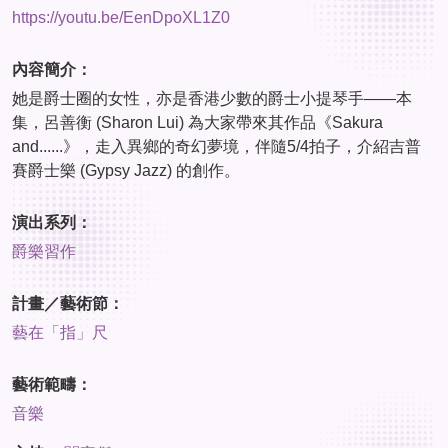
https://youtu.be/EenDpoXL1Z0
內容簡介：
她是爵士圈的女性，亦是香港少數的爵士小提琴手——本
集，呂善衡 (Sharon Lui) 為大家帶來其作品《Sakura
and......》，走入異鄉的奇幻夢境，伴隨5/4拍子，介紹吉普
賽爵士樂 (Gypsy Jazz) 的創作。
演出系列：
爵樂習作
計畫／藝術節：
藝在「指」尺
藝術範疇：
音樂