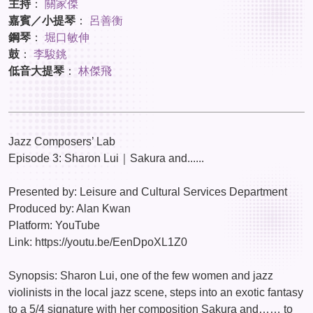
主持
：
關家傑
嘉賓／小提琴
：
呂善衡
鋼琴
：
堀口敏伸
鼓
：
李駿銚
低音大提琴
：
林傑飛
Jazz Composers’ Lab
Episode 3: Sharon Lui｜Sakura and......
Presented by: Leisure and Cultural Services Department
Produced by: Alan Kwan
Platform: YouTube
Link: https://youtu.be/EenDpoXL1Z0
Synopsis: Sharon Lui, one of the few women and jazz
violinists in the local jazz scene, steps into an exotic fantasy
to a 5/4 signature with her composition Sakura and…… to