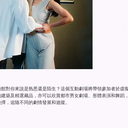
術館對你來說是熟悉還是陌生？這個互動劇場將帶領參加者於虛
的建築及精選藏品，亦可以欣賞都市男女劇場、形體表演和舞蹈
抉擇，追隨不同的劇情發展和遊蹤。