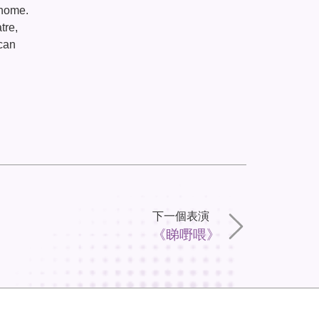
 home.
tre,
 can
下一個表演
《睇嘢喂》