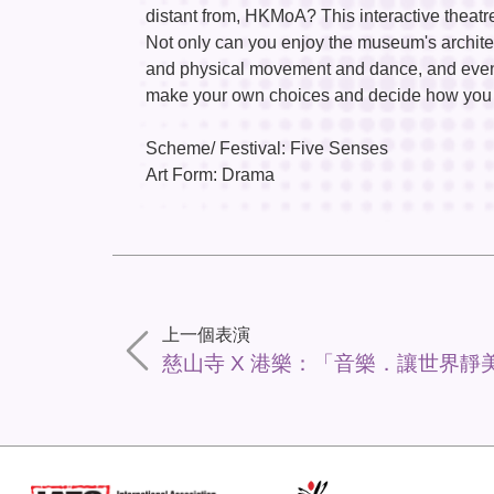
distant from, HKMoA? This interactive theatr
Not only can you enjoy the museum's archite
and physical movement and dance, and even i
make your own choices and decide how you 
Scheme/ Festival: Five Senses
Art Form: Drama
上一個表演
慈山寺 X 港樂：「音樂．讓世界靜