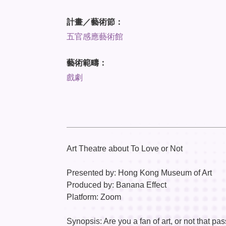
計畫／藝術節：
五官感應藝術館
藝術範疇：
戲劇
Art Theatre about To Love or Not
Presented by: Hong Kong Museum of Art
Produced by: Banana Effect
Platform: Zoom
Synopsis: Are you a fan of art, or not that pa