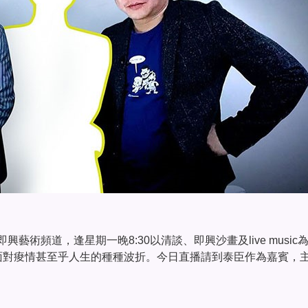
娛三即興藝術頻道，逢星期一晚8:30以清談、即興沙畫及live musi
面對痠情甚至乎人生的種種波折。今日直播請到泰臣作為嘉賓，