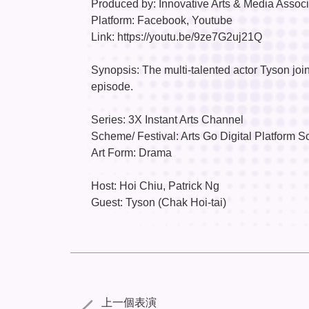
Produced by: Innovative Arts & Media Associ
Platform: Facebook, Youtube
Link: https://youtu.be/9ze7G2uj21Q
Synopsis: The multi-talented actor Tyson join
episode.
Series: 3X Instant Arts Channel
Scheme/ Festival: Arts Go Digital Platform 
Art Form: Drama
Host: Hoi Chiu, Patrick Ng
Guest: Tyson (Chak Hoi-tai)
上一個表演