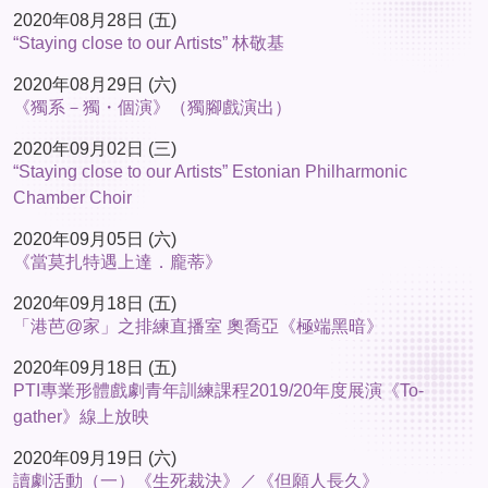
2020年08月28日 (五)
“Staying close to our Artists” 林敬基
2020年08月29日 (六)
《獨系－獨・個演》（獨腳戲演出）
2020年09月02日 (三)
“Staying close to our Artists” Estonian Philharmonic
Chamber Choir
2020年09月05日 (六)
《當莫扎特遇上達．龐蒂》
2020年09月18日 (五)
「港芭@家」之排練直播室 奧喬亞《極端黑暗》
2020年09月18日 (五)
PTI專業形體戲劇青年訓練課程2019/20年度展演《To-
gather》線上放映
2020年09月19日 (六)
讀劇活動（一）《生死裁決》／《但願人長久》