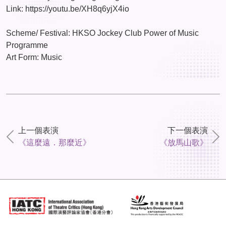
Link: https://youtu.be/XH8q6yjX4io
Scheme/ Festival: HKSO Jockey Club Power of Music
Programme
Art Form: Music
上一個表演
下一個表演
《這麼遠．那麼近》
《放馬山歌》