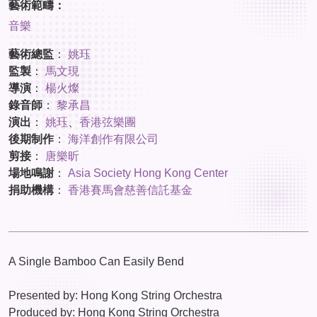
藝術範疇：
音樂
藝術總監
：
姚珏
監製
：
馬文現
導演
：
楊火燦
錄音師
：
黎承昌
演出
：
姚珏
、
香港弦樂團
後期制作
：
海洋創作有限公司
剪接
：
唐樂昕
場地鳴謝
：
Asia Society Hong Kong Center
捐助機構
：
香港賽馬會慈善信託基金
A Single Bamboo Can Easily Bend
Presented by: Hong Kong String Orchestra
Produced by: Hong Kong String Orchestra