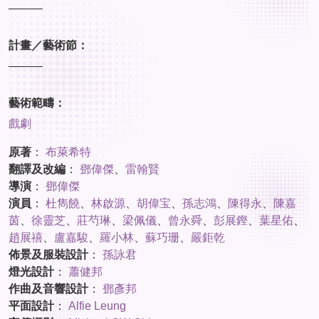
———
計畫／藝術節：
———
藝術範疇：
戲劇
原著
：
布萊希特
翻譯及改編
：
鄧偉傑
、
雷翰賢
導演
：
鄧偉傑
演員
：
杜雋饒
、
林啟源
、
胡偉宝
、
孫志鴻
、
陳得永
、
陳嘉
茵
、
徐靈芝
、
莊芍琳
、
梁佩儀
、
曾永舜
、
彭展鏗
、
葉星佑
、
趙展禧
、
盧嘉駿
、
羅小林
、
蘇巧珊
、
嚴鉅乾
佈景及服裝設計
：
孫詠君
燈光設計
：
蕭健邦
作曲及音響設計
：
鄧彥邦
平面設計
：
Alfie Leung