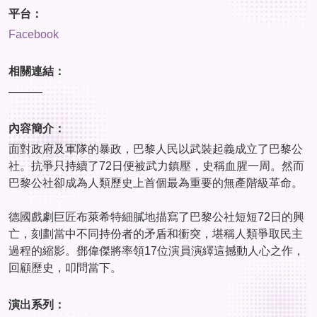
平台：
Facebook
相關連結：
———
內容簡介：
面對政府及軍隊的暴政，巴黎人民以武裝起義成立了巴黎公
社。抗爭只持續了72日便被武力鎮壓，史稱血腥一周。然而
巴黎公社卻成為人類歷史上首個最為重要的無產階級革命。
德國戲劇巨匠布萊希特細膩地描寫了巴黎公社短短72日的興
亡，刻劃當中不同持份者的矛盾和衝突，堪稱人類爭取民主
過程的縮影。鄧偉傑將率領17位演員演繹這撼動人心之作，
回顧歷史，叩問當下。
演出系列：