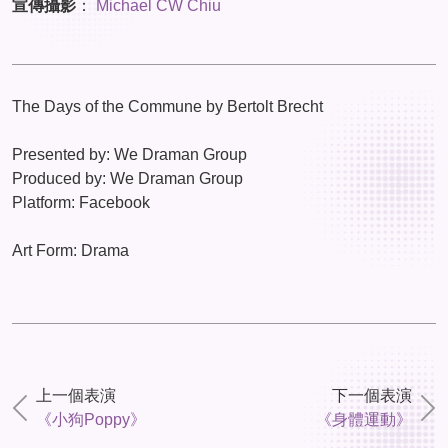
宣傳攝影
：
Michael CW Chiu
The Days of the Commune by Bertolt Brecht
Presented by: We Draman Group
Produced by: We Draman Group
Platform: Facebook
Art Form: Drama
上一個表演
下一個表演
《小狗Poppy》
《身體運動》