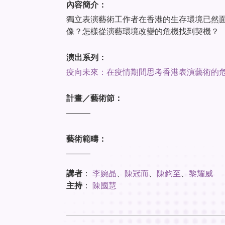
內容簡介：
獨立表演藝術工作者在香港的生存環境已然面
像？怎樣從演藝環境改變的危機找到契機？
演出系列：
疫向未來：在疫情期間思考香港表演藝術的
計畫／藝術節：
———
藝術範疇：
———
講者
：
李婉晶
、
陳冠而
、
陳鈞至
、
黎耀威
主持
：
陳國慧