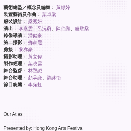
藝術總監／概念及編舞
：
黃靜婷
裝置藝術及作曲
：
葉卓棠
服裝設計
：
梁秀妍
演出
：
李嘉雯
、
呂沅蔚
、
陳伯顯
、
盧敬燊
錄像導演
：
潘健豪
第二攝影
：
鄧家熙
剪接
：
黎亦豪
攝影助理
：
黃立偉
製作經理
：
葉曉雲
舞台監督
：
林堅誠
舞台助理
：
顏承謙
、
劉詠怡
節目統籌
：
李宛虹
Our Atlas
Presented by: Hong Kong Arts Festival