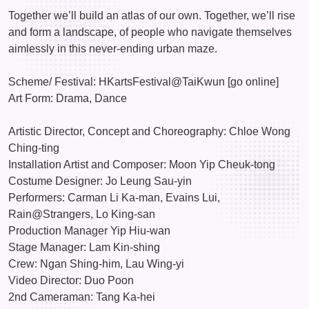
Together we’ll build an atlas of our own. Together, we’ll rise
and form a landscape, of people who navigate themselves
aimlessly in this never-ending urban maze.
Scheme/ Festival: HKartsFestival@TaiKwun [go online]
Art Form: Drama, Dance
Artistic Director, Concept and Choreography: Chloe Wong
Ching-ting
Installation Artist and Composer: Moon Yip Cheuk-tong
Costume Designer: Jo Leung Sau-yin
Performers: Carman Li Ka-man, Evains Lui,
Rain@Strangers, Lo King-san
Production Manager Yip Hiu-wan
Stage Manager: Lam Kin-shing
Crew: Ngan Shing-him, Lau Wing-yi
Video Director: Duo Poon
2nd Cameraman: Tang Ka-hei