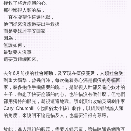
拯救了將近崩潰的心。
那些鄙視人類的貓，
一直在凝望住這遍地獄，
他們從來沒想過要出手救援，
而是要奴才平安回家，
因為，
無論如何，
最緊要人沒事，
還要買罐罐回來。
去年6月前後的社會運動，及至現在瘟疫蔓延，人類社會受
到重大衝擊，曾幾何時，每次拖着身心滿是傷痕的身軀回
家，幾多抱住手機痛哭的晚上，是鄙視人世卻又關心奴才的
主子，撫慰了快要崩潰的內心。也許貓沒有做什麼，但牠們
卻用獨特的眼光，凝視這遍地獄。讀劇演出改編英國劇作家
Caryl Churchill《七個猶太小孩》劇作，以貓與貓討論人類
的角度，來說明不論是貓及人，也需要活得有尊嚴。
故此，進入群組的觀眾，需要以貓示眾，讓貓咪通過網路互