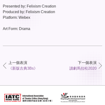
Presented by: Felixism Creation
Produced by: Felixism Creation
Platform: Webex
Art Form: Drama
上一個表演
下一個表演
《新版古典3Bs》
讀劇馬拉松2020