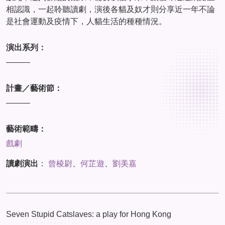
相認識，一起聆聽讀劇，演後各貓及奴才則分享近一年不論
是社會運動及疫情下，人貓生活的種種情況。
演出系列：
———
計畫／藝術節：
———
藝術範疇：
戲劇
讀劇演出
：
曾棱尉
、
何芷遊
、
劉美嘉
Seven Stupid Catslaves: a play for Hong Kong