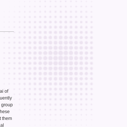
ai of
uently
e group
these
t them
ial