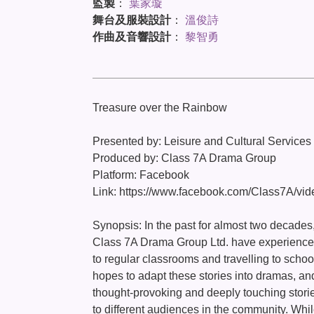
監製
：
葉家璇
舞台及服裝設計
：
溫俊詩
作曲及音響設計
：
黎智勇
Treasure over the Rainbow
Presented by: Leisure and Cultural Service
Produced by: Class 7A Drama Group
Platform: Facebook
Link: https://www.facebook.com/Class7A/v
Synopsis: In the past for almost two decades, a
Class 7A Drama Group Ltd. have experienced d
to regular classrooms and travelling to school
hopes to adapt these stories into dramas, a
thought-provoking and deeply touching stori
to different audiences in the community. Whil