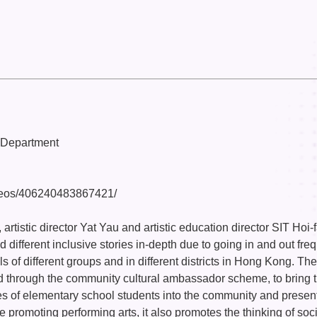
s Department
ideos/406240483867421/
rtistic director Yat Yau and artistic education director SIT Hoi-f
ifferent inclusive stories in-depth due to going in and out freq
s of different groups and in different districts in Hong Kong. Th
nd through the community cultural ambassador scheme, to bring 
es of elementary school students into the community and presen
e promoting performing arts, it also promotes the thinking of soc