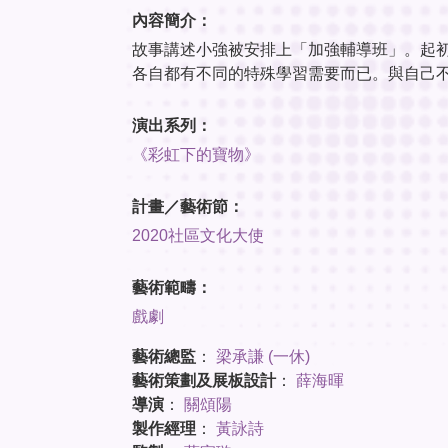
內容簡介：
故事講述小強被安排上「加強輔導班」。起
各自都有不同的特殊學習需要而已。與自己
演出系列：
《彩虹下的寶物》
計畫／藝術節：
2020社區文化大使
藝術範疇：
戲劇
藝術總監
：
梁承謙 (一休)
藝術策劃及展板設計
：
薛海暉
導演
：
關頌陽
製作經理
：
黃詠詩