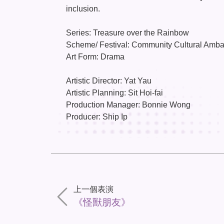
inclusion.
Series: Treasure over the Rainbow
Scheme/ Festival: Community Cultural Am
Art Form: Drama
Artistic Director: Yat Yau
Artistic Planning: Sit Hoi-fai
Production Manager: Bonnie Wong
Producer: Ship Ip
上一個表演
《怪獸朋友》