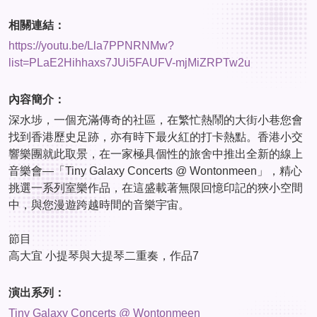
相關連結：
https://youtu.be/Lla7PPNRNMw?
list=PLaE2Hihhaxs7JUi5FAUFV-mjMiZRPTw2u
內容簡介：
深水埗，一個充滿傳奇的社區，在繁忙熱鬧的大街小巷您會
找到香港歷史足跡，亦有時下最火紅的打卡熱點。香港小交
響樂團就此取景，在一家極具個性的旅舍中推出全新的線上
音樂會—「Tiny Galaxy Concerts @ Wontonmeen」，精心
挑選一系列室樂作品，在這盛載著無限回憶印記的狹小空間
中，與您漫遊跨越時間的音樂宇宙。
節目
高大宜 小提琴與大提琴二重奏，作品7
演出系列：
Tiny Galaxy Concerts @ Wontonmeen