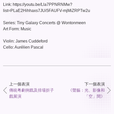
Link: https://youtu.be/Lla7PPNRNMw?
list=PLaE2Hihhaxs7JUi5FAUFV-mjMiZRPTw2u
Series: Tiny Galaxy Concerts @ Wontonmeen
Art Form: Music
Violin: James Cuddeford
Cello: Aurélien Pascal
上一個表演
下一個表演
傳統粤劇例戲及排場折子
《聲軀：光、影像和
戲展演
「空」間》