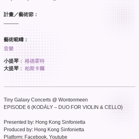
計畫／藝術節：
———
藝術範疇：
音樂
小提琴
：
格德霍特
大提琴
：
柏斯卡爾
Tiny Galaxy Concerts @ Wontonmeen
EPISODE 6 (KODÁLY – DUO FOR VIOLIN & CELLO)
Presented by: Hong Kong Sinfonietta
Produced by: Hong Kong Sinfonietta
Platform: Facebook, Youtube